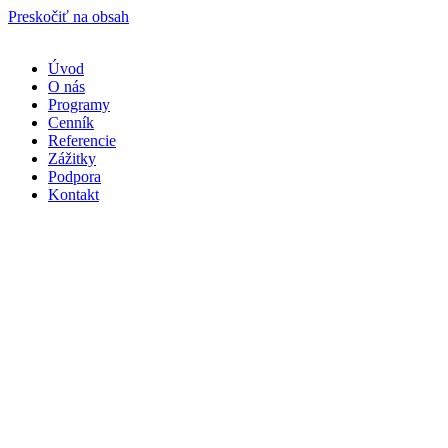
Preskočiť na obsah
Úvod
O nás
Programy
Cenník
Referencie
Zážitky
Podpora
Kontakt