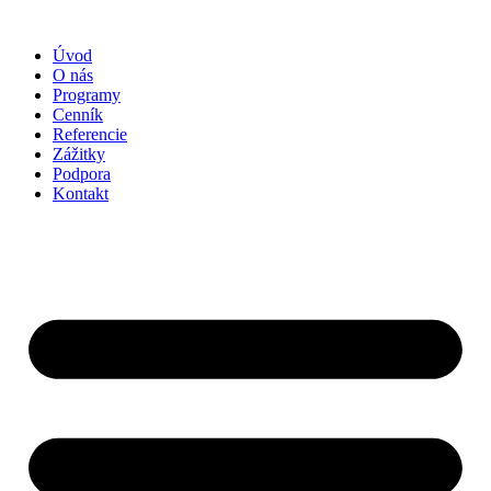
Preskočiť
na
Úvod
obsah
O nás
Programy
Cenník
Referencie
Zážitky
Podpora
Kontakt