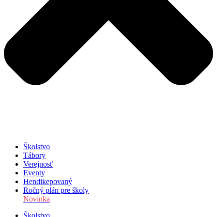
Školstvo
Tábory
Verejnosť
Eventy
Hendikepovaný
Ročný plán pre školy
Novinka
Školstvo