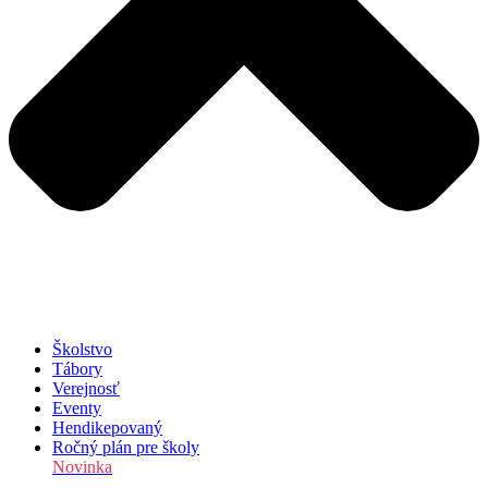
Školstvo
Tábory
Verejnosť
Eventy
Hendikepovaný
Ročný plán pre školy
Novinka