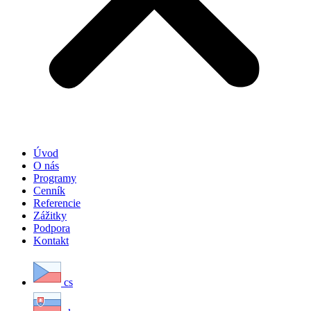
Úvod
O nás
Programy
Cenník
Referencie
Zážitky
Podpora
Kontakt
cs