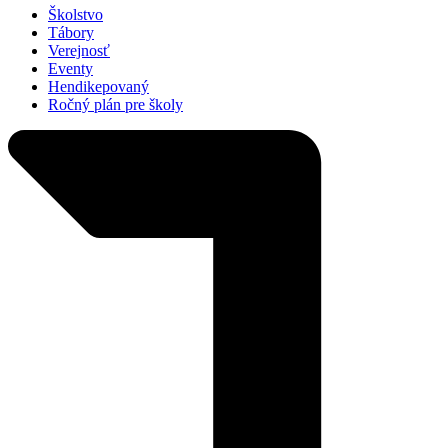
Školstvo
Tábory
Verejnosť
Eventy
Hendikepovaný
Ročný plán pre školy