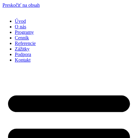
Preskočiť na obsah
Úvod
O nás
Programy
Cenník
Referencie
Zážitky
Podpora
Kontakt