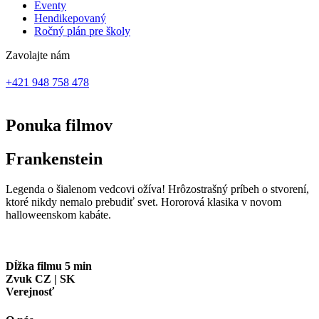
Eventy
Hendikepovaný
Ročný plán pre školy
Zavolajte nám
+421 948 758 478
Ponuka filmov
Frankenstein
Legenda o šialenom vedcovi ožíva! Hrôzostrašný príbeh o stvorení,
ktoré nikdy nemalo prebudiť svet. Hororová klasika v novom
halloweenskom kabáte.
Dĺžka filmu 5 min
Zvuk CZ | SK
Verejnosť