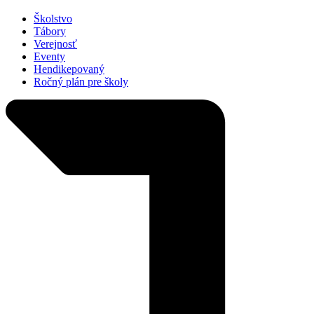
Školstvo
Tábory
Verejnosť
Eventy
Hendikepovaný
Ročný plán pre školy