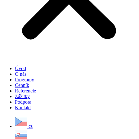
Úvod
O nás
Programy
Cenník
Referencie
Zážitky
Podpora
Kontakt
cs