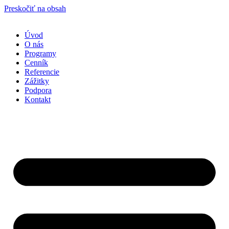
Preskočiť na obsah
Úvod
O nás
Programy
Cenník
Referencie
Zážitky
Podpora
Kontakt