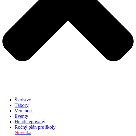
Školstvo
Tábory
Verejnosť
Eventy
Hendikepovaný
Ročný plán pre školy
Novinka