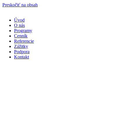
Preskočiť na obsah
Úvod
O nás
Programy
Cenník
Referencie
Zážitky
Podpora
Kontakt