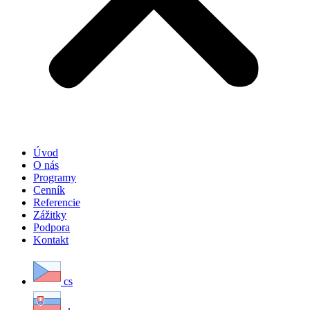
Úvod
O nás
Programy
Cenník
Referencie
Zážitky
Podpora
Kontakt
cs