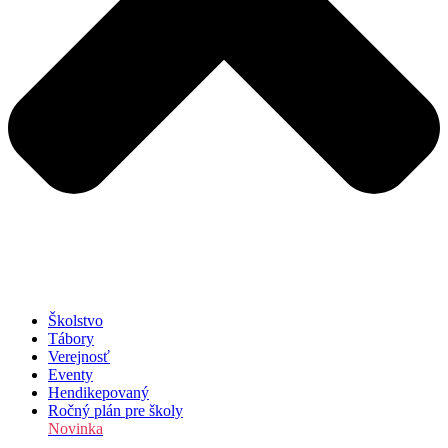
Školstvo
Tábory
Verejnosť
Eventy
Hendikepovaný
Ročný plán pre školy
Novinka