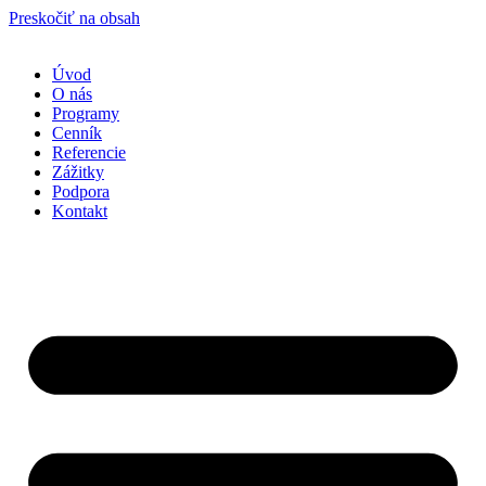
Preskočiť na obsah
Úvod
O nás
Programy
Cenník
Referencie
Zážitky
Podpora
Kontakt