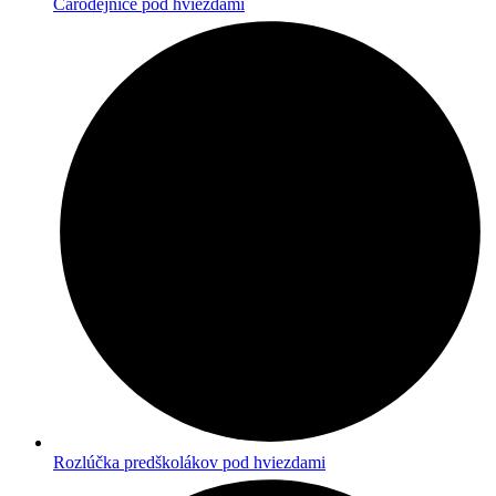
Čarodejnice pod hviezdami
Rozlúčka predškolákov pod hviezdami