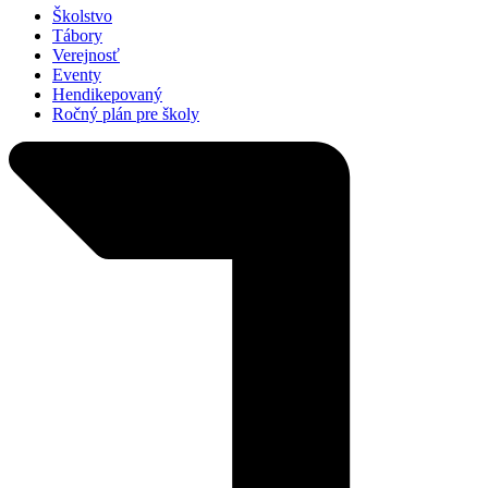
Školstvo
Tábory
Verejnosť
Eventy
Hendikepovaný
Ročný plán pre školy