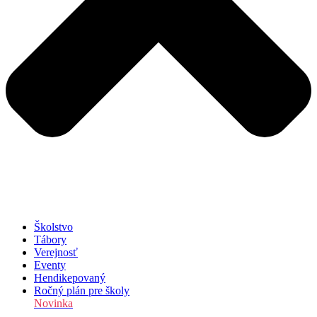
Školstvo
Tábory
Verejnosť
Eventy
Hendikepovaný
Ročný plán pre školy
Novinka