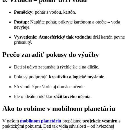
Pomôcky:
pohár s vodou, kartón.
Postup:
Naplňte pohár, prikryte kartónom a otočte – voda
nevyleje.
Vysvetlenie:
Atmosférický tlak vzduchu
drží kartón pevne
pritisnutý.
Prečo zaradiť pokusy do výučby
Deti si učivo zapamätajú rýchlejšie a na dlhšie.
Pokusy podporujú
kreativitu a logické myslenie
.
Sú vhodné pre školu aj domáce učenie.
Ide o ideálnu ukážku
zážitkového učenia
.
Ako to robíme v mobilnom planetáriu
V našom
mobilnom planetáriu
prepájame
projekcie vesmíru
s
praktickými pokusmi. Deti tak vidia súvislosti – od hviezdnej