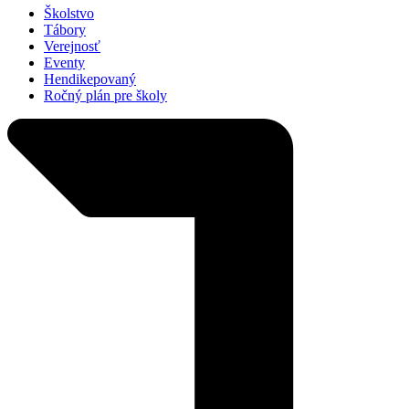
Školstvo
Tábory
Verejnosť
Eventy
Hendikepovaný
Ročný plán pre školy