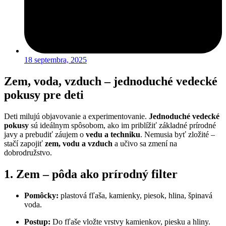
18 septembra, 2025
Zem, voda, vzduch – jednoduché vedecké
pokusy pre deti
Deti milujú objavovanie a experimentovanie.
Jednoduché vedecké
pokusy
sú ideálnym spôsobom, ako im priblížiť základné prírodné
javy a prebudiť záujem o
vedu a techniku
. Nemusia byť zložité –
stačí zapojiť
zem, vodu a vzduch
a učivo sa zmení na
dobrodružstvo.
1. Zem – pôda ako prírodný filter
Pomôcky:
plastová fľaša, kamienky, piesok, hlina, špinavá
voda.
Postup:
Do fľaše vložte vrstvy kamienkov, piesku a hliny.