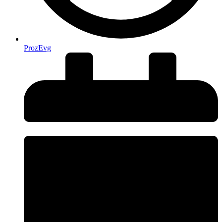
ProzEvg