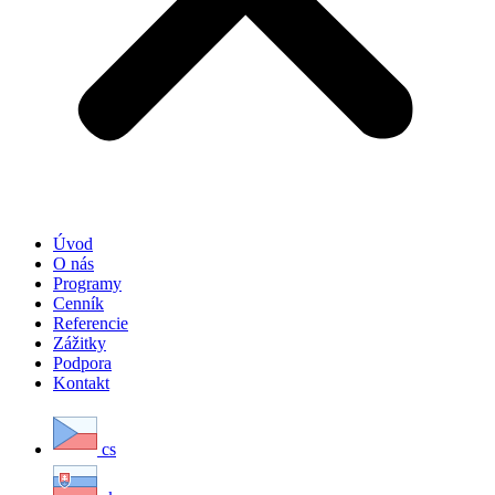
Úvod
O nás
Programy
Cenník
Referencie
Zážitky
Podpora
Kontakt
cs