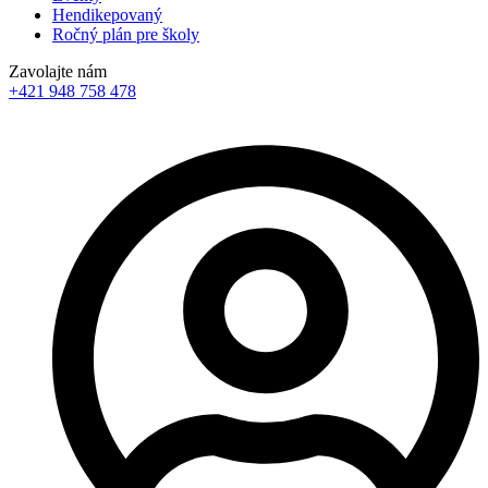
Hendikepovaný
Ročný plán pre školy
Zavolajte nám
+421 948 758 478