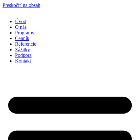
Preskočiť na obsah
Úvod
O nás
Programy
Cenník
Referencie
Zážitky
Podpora
Kontakt