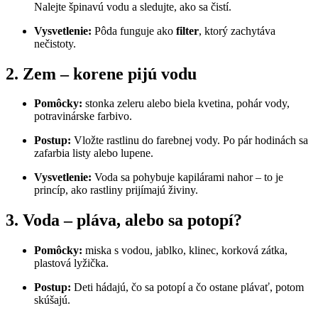
Nalejte špinavú vodu a sledujte, ako sa čistí.
Vysvetlenie:
Pôda funguje ako
filter
, ktorý zachytáva
nečistoty.
2. Zem – korene pijú vodu
Pomôcky:
stonka zeleru alebo biela kvetina, pohár vody,
potravinárske farbivo.
Postup:
Vložte rastlinu do farebnej vody. Po pár hodinách sa
zafarbia listy alebo lupene.
Vysvetlenie:
Voda sa pohybuje kapilárami nahor – to je
princíp, ako rastliny prijímajú živiny.
3. Voda – pláva, alebo sa potopí?
Pomôcky:
miska s vodou, jablko, klinec, korková zátka,
plastová lyžička.
Postup:
Deti hádajú, čo sa potopí a čo ostane plávať, potom
skúšajú.