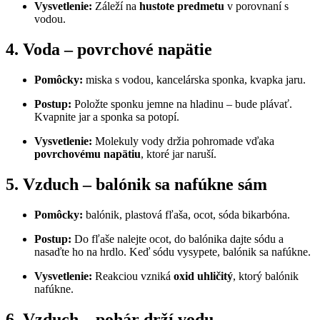
Vysvetlenie:
Záleží na
hustote predmetu
v porovnaní s
vodou.
4. Voda – povrchové napätie
Pomôcky:
miska s vodou, kancelárska sponka, kvapka jaru.
Postup:
Položte sponku jemne na hladinu – bude plávať.
Kvapnite jar a sponka sa potopí.
Vysvetlenie:
Molekuly vody držia pohromade vďaka
povrchovému napätiu
, ktoré jar naruší.
5. Vzduch – balónik sa nafúkne sám
Pomôcky:
balónik, plastová fľaša, ocot, sóda bikarbóna.
Postup:
Do fľaše nalejte ocot, do balónika dajte sódu a
nasaďte ho na hrdlo. Keď sódu vysypete, balónik sa nafúkne.
Vysvetlenie:
Reakciou vzniká
oxid uhličitý
, ktorý balónik
nafúkne.
6. Vzduch – pohár drží vodu