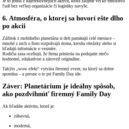
Je to jedna z najefektívnejších aktivít, ktorá zaujme veľké množstvo
ľudí bez veľkej organizácie či logistiky navyše.
6. Atmosféra, o ktorej sa hovorí ešte dlho
po akcii
Zážitok z mobilného planetária si deti pamätajú celé mesiace –
mnohé z nich o ňom rozprávajú doma, kreslia obrázky alebo si
hľadajú informácie o vesmíre.
Rodičia zasa oceňujú, že firma priniesla na podujatie niečo
hodnotné, edukatívne a zároveň originálne.
Takýto „wow efekt“ vytvára firemný event, na ktorý sa dobre
spomína – a presne o to pri Family Day ide.
Záver: Planetárium je ideálny spôsob,
ako pozdvihnúť firemný Family Day
Ak hľadáte aktivitu, ktorá je:
zábavná,
moderná,