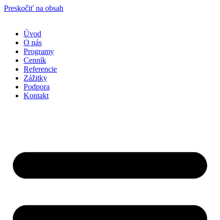
Preskočiť na obsah
Úvod
O nás
Programy
Cenník
Referencie
Zážitky
Podpora
Kontakt