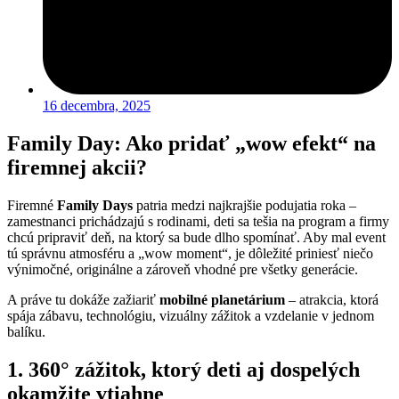
16 decembra, 2025
Family Day: Ako pridať „wow efekt“ na
firemnej akcii?
Firemné
Family Days
patria medzi najkrajšie podujatia roka –
zamestnanci prichádzajú s rodinami, deti sa tešia na program a firmy
chcú pripraviť deň, na ktorý sa bude dlho spomínať. Aby mal event
tú správnu atmosféru a „wow moment“, je dôležité priniesť niečo
výnimočné, originálne a zároveň vhodné pre všetky generácie.
A práve tu dokáže zažiariť
mobilné planetárium
– atrakcia, ktorá
spája zábavu, technológiu, vizuálny zážitok a vzdelanie v jednom
balíku.
1. 360° zážitok, ktorý deti aj dospelých
okamžite vtiahne