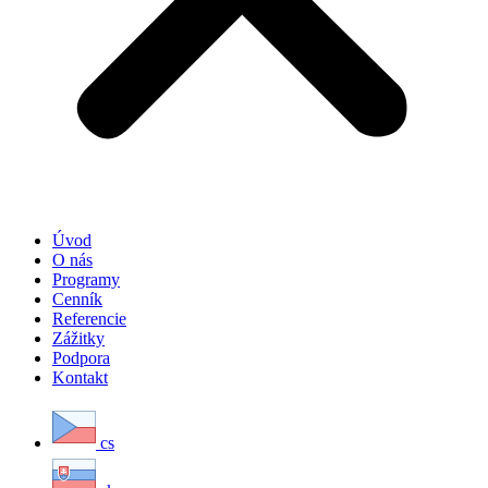
Úvod
O nás
Programy
Cenník
Referencie
Zážitky
Podpora
Kontakt
cs