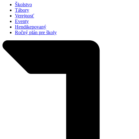
Školstvo
Tábory
Verejnosť
Eventy
Hendikepovaný
Ročný plán pre školy