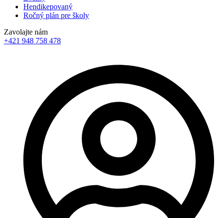
Hendikepovaný
Ročný plán pre školy
Zavolajte nám
+421 948 758 478