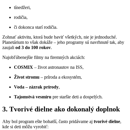
tínedžeri,
rodičia,
či dokonca starí rodičia.
Zohnať aktivitu, ktorá bude baviť všetkých, nie je jednoduché.
Planetárium to však dokáže – jeho programy sú navrhnuté tak, aby
zaujali
od 3 do 100 rokov
.
Najobľúbenejšie filmy na firemných akciách:
COSMIX
– život astronautov na ISS,
Život stromu
– príroda a ekosystém,
Voda – zázrak prírody
,
Tajomstvá vesmíru
pre staršie deti a dospelých.
3. Tvorivé dielne ako dokonalý doplnok
Aby bol program ešte bohatší, často pridávame aj
tvorivé dielne
,
kde si deti môžu vyrobiť: