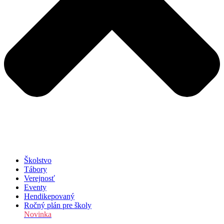
Školstvo
Tábory
Verejnosť
Eventy
Hendikepovaný
Ročný plán pre školy
Novinka