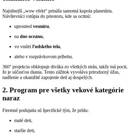
Najsilnejší „wow efekt“ prináša samotná kupola planetária.
Návštevníci vstúpia do priestoru, kde sa ocitnú:
uprostred
vesmíru
,
na
dne oceánu
,
vo vnútri
ľudského tela
,
alebo v rozprávkovom príbehu.
360° projekcia obklopuje diváka zo všetkých strán, takže má pocit,
že je súčasťou diania. Tento zážitok vyvoláva prirodzený úžas,
nadšenie a okamžité zapojenie detí aj dospelých.
2. Program pre všetky vekové kategórie
naraz
Firemné podujatia sú špecifické tým, že prídu:
malé deti,
staršie deti,