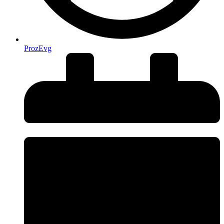
ProzEvg