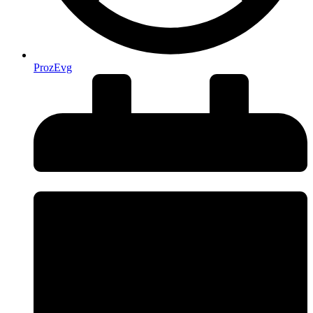
ProzEvg