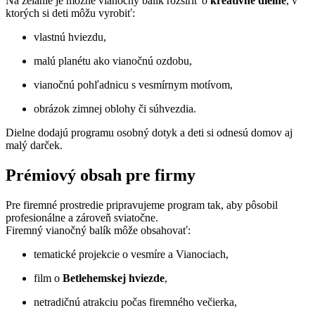
Na želanie je možné vianočný balík rozšíriť o
kreatívne dielne
, v
ktorých si deti môžu vyrobiť:
vlastnú hviezdu,
malú planétu ako vianočnú ozdobu,
vianočnú pohľadnicu s vesmírnym motívom,
obrázok zimnej oblohy či súhvezdia.
Dielne dodajú programu osobný dotyk a deti si odnesú domov aj
malý darček.
Prémiový obsah pre firmy
Pre firemné prostredie pripravujeme program tak, aby pôsobil
profesionálne a zároveň sviatočne.
Firemný vianočný balík môže obsahovať:
tematické projekcie o vesmíre a Vianociach,
film o
Betlehemskej hviezde
,
netradičnú atrakciu počas firemného večierka,