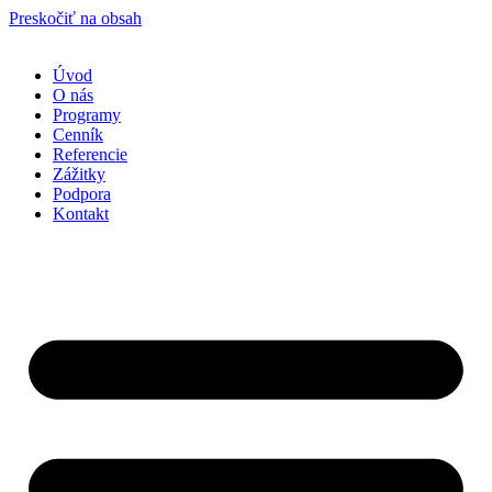
Preskočiť na obsah
Úvod
O nás
Programy
Cenník
Referencie
Zážitky
Podpora
Kontakt