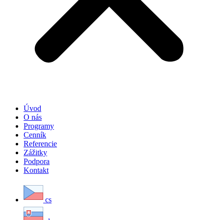
Úvod
O nás
Programy
Cenník
Referencie
Zážitky
Podpora
Kontakt
cs