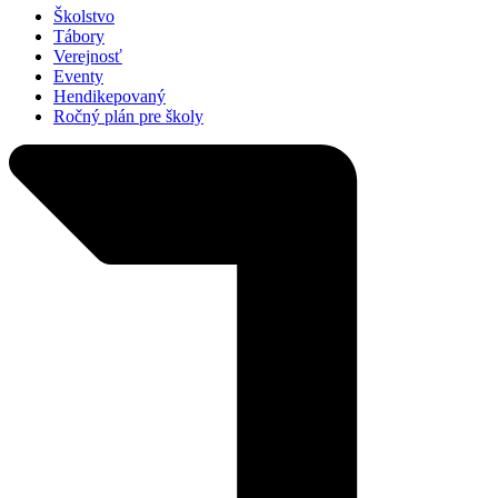
Školstvo
Tábory
Verejnosť
Eventy
Hendikepovaný
Ročný plán pre školy