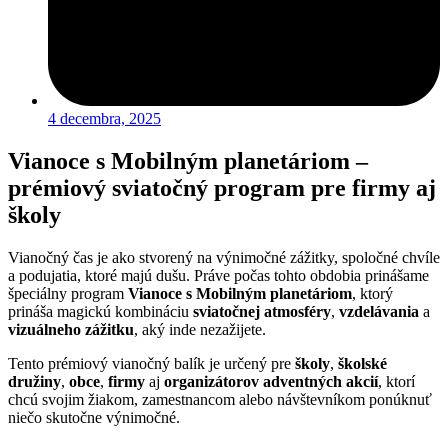
4 decembra, 2025
Vianoce s Mobilným planetáriom –
prémiový sviatočný program pre firmy aj
školy
Vianočný čas je ako stvorený na výnimočné zážitky, spoločné chvíle
a podujatia, ktoré majú dušu. Práve počas tohto obdobia prinášame
špeciálny program
Vianoce s Mobilným planetáriom
, ktorý
prináša magickú kombináciu
sviatočnej atmosféry
,
vzdelávania
a
vizuálneho zážitku
, aký inde nezažijete.
Tento prémiový vianočný balík je určený pre
školy
,
školské
družiny
,
obce
,
firmy
aj
organizátorov adventných akcií
, ktorí
chcú svojim žiakom, zamestnancom alebo návštevníkom ponúknuť
niečo skutočne výnimočné.