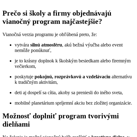
Prečo si školy a firmy objednávajú
vianočný program najčastejšie?
Vianočná verzia programu je obľúbená preto, že:
vytvára
silnú atmosféru
, akú bežná výučba alebo event
nemôže ponúknuť,
je to krásny doplnok k školským besiedkam alebo firemným
večierkom,
poskytuje
pokojnú, rozprávkovú a vzdelávaciu
alternatívu
k tradičným aktivitám,
deti aj dospelí sa cítia, akoby sa preniesli do iného sveta,
mobilné planetárium spríjemní akciu bez zložitej organizácie.
Možnosť doplniť program tvorivými
dielňami