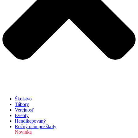
Školstvo
Tábory
Verejnosť
Eventy
Hendikepovaný
Ročný plán pre školy
Novinka