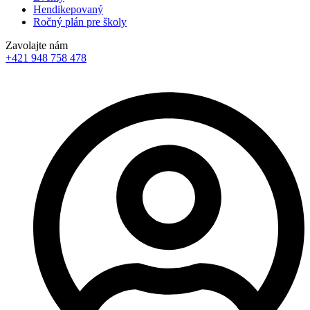
Hendikepovaný
Ročný plán pre školy
Zavolajte nám
+421 948 758 478