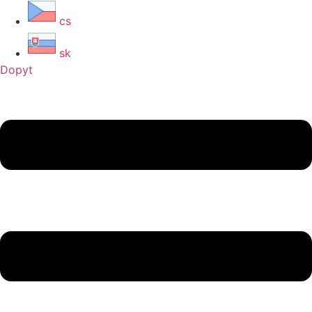
cs
sk
Dopyt