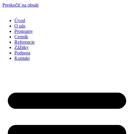
Preskočiť na obsah
Úvod
O nás
Programy
Cenník
Referencie
Zážitky
Podpora
Kontakt