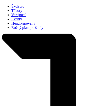
Školstvo
Tábory
Verejnosť
Eventy
Hendikepovaný
Ročný plán pre školy