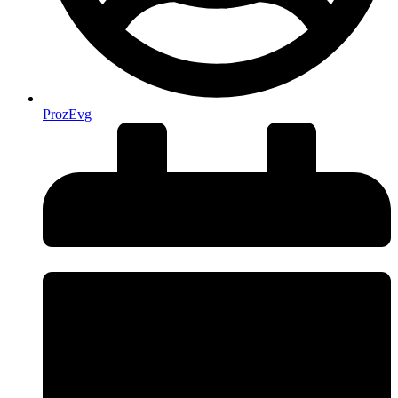
ProzEvg