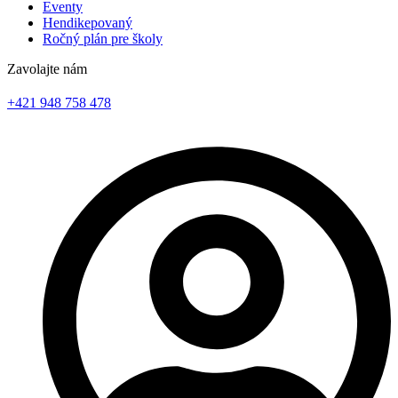
Eventy
Hendikepovaný
Ročný plán pre školy
Zavolajte nám
+421 948 758 478