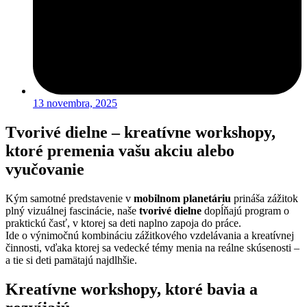
13 novembra, 2025
Tvorivé dielne – kreatívne workshopy,
ktoré premenia vašu akciu alebo
vyučovanie
Kým samotné predstavenie v
mobilnom planetáriu
prináša zážitok
plný vizuálnej fascinácie, naše
tvorivé dielne
dopĺňajú program o
praktickú časť, v ktorej sa deti naplno zapoja do práce.
Ide o výnimočnú kombináciu zážitkového vzdelávania a kreatívnej
činnosti, vďaka ktorej sa vedecké témy menia na reálne skúsenosti –
a tie si deti pamätajú najdlhšie.
Kreatívne workshopy, ktoré bavia a