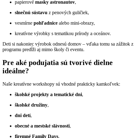
papierové
masky astronautov
,
slnečnú sústavu
z penových guličiek,
vesmírne
pohľadnice
alebo mini-obrazy,
kreatívne výrobky s tematikou prírody a oceánov.
Deti si nakoniec výrobok odnesú domov – vďaka tomu sa zážitok z
programu predĺži aj mimo školy či eventu.
Pre aké podujatia sú tvorivé dielne
ideálne?
Naše kreatívne workshopy sú vhodné prakticky kamkoľvek:
školské projekty a tematické dni
,
školské družiny
,
dni detí
,
obecné a mestské slávnosti
,
firemné Family Days
,