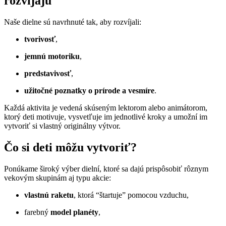
rozvíjajú
Naše dielne sú navrhnuté tak, aby rozvíjali:
tvorivosť
,
jemnú motoriku
,
predstavivosť
,
užitočné poznatky o prírode a vesmíre
.
Každá aktivita je vedená skúseným lektorom alebo animátorom,
ktorý deti motivuje, vysvetľuje im jednotlivé kroky a umožní im
vytvoriť si vlastný originálny výtvor.
Čo si deti môžu vytvoriť?
Ponúkame široký výber dielní, ktoré sa dajú prispôsobiť rôznym
vekovým skupinám aj typu akcie:
vlastnú raketu
, ktorá “štartuje” pomocou vzduchu,
farebný
model planéty
,