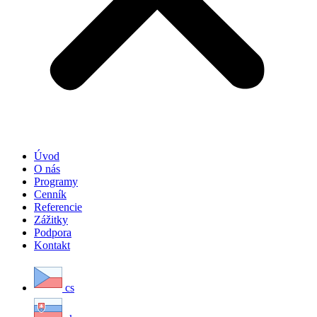
Úvod
O nás
Programy
Cenník
Referencie
Zážitky
Podpora
Kontakt
cs