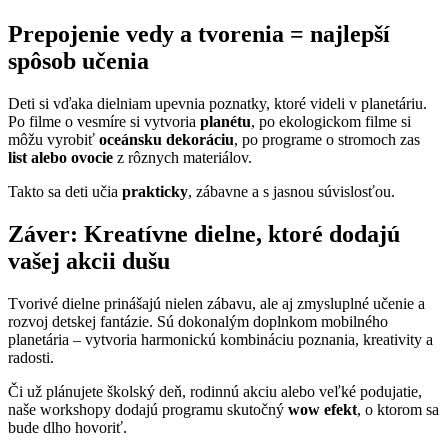
Prepojenie vedy a tvorenia = najlepší
spôsob učenia
Deti si vďaka dielniam upevnia poznatky, ktoré videli v planetáriu.
Po filme o vesmíre si vytvoria
planétu
, po ekologickom filme si
môžu vyrobiť
oceánsku dekoráciu
, po programe o stromoch zas
list alebo ovocie
z rôznych materiálov.
Takto sa deti učia
prakticky
, zábavne a s jasnou súvislosťou.
Záver: Kreatívne dielne, ktoré dodajú
vašej akcii dušu
Tvorivé dielne prinášajú nielen zábavu, ale aj zmysluplné učenie a
rozvoj detskej fantázie. Sú dokonalým doplnkom mobilného
planetária – vytvoria harmonickú kombináciu poznania, kreativity a
radosti.
Či už plánujete školský deň, rodinnú akciu alebo veľké podujatie,
naše workshopy dodajú programu skutočný
wow efekt
, o ktorom sa
bude dlho hovoriť.