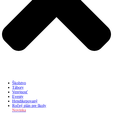
Školstvo
Tábory
Verejnosť
Eventy
Hendikepovaný
Ročný plán pre školy
Novinka