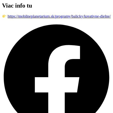
Viac info tu
https://mobilneplanetarium.sk/programy/balicky/kreativne-dielne/